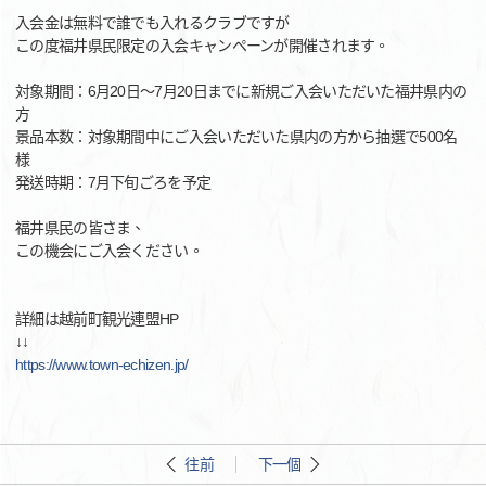
入会金は無料で誰でも入れるクラブですが
この度福井県民限定の入会キャンペーンが開催されます。
対象期間：6月20日～7月20日までに新規ご入会いただいた福井県内の
方
景品本数：対象期間中にご入会いただいた県内の方から抽選で500名
様
発送時期：7月下旬ごろを予定
福井県民の皆さま、
この機会にご入会ください。
詳細は越前町観光連盟HP
↓↓
https://www.town-echizen.jp/
往前
下一個