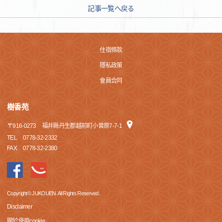
記事一覧へ戻る
住宿條款
隱私政策
會員合同
樹香苑
〒
916-0273
福井縣丹生郡越前町小曾原7-7-1
TEL
0778-32-2332
FAX
0778-32-2380
Copyright© JUKOUEN. All Rights Reserved.
Disclaimer
關於使用cookie