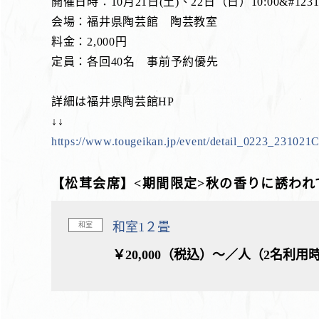
開催日時：10月21日(土)、22日（日）10:00&#1231
会場：福井県陶芸館 陶芸教室
料金：2,000円
定員：各回40名 事前予約優先
詳細は福井県陶芸館HP
↓↓
https://www.tougeikan.jp/event/detail_0223_231
【松茸会席】<期間限定>秋の香りに誘われ
和室1２畳
和室
￥20,000（税込）～／人（2名利用