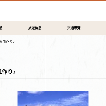
驗
旅遊信息
交通導覽
お皿作り♪
作り♪