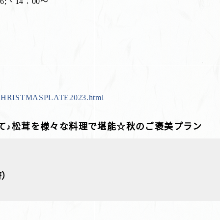
6;、14：00～
021CHRISTMASPLATE2023.html
て♪松茸を様々な料理で堪能☆秋のご褒美プラン
時）