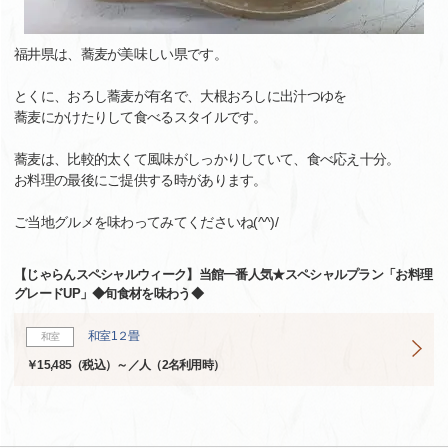
福井県は、蕎麦が美味しい県です。
とくに、おろし蕎麦が有名で、大根おろしに出汁つゆを
蕎麦にかけたりして食べるスタイルです。
蕎麦は、比較的太くて風味がしっかりしていて、食べ応え十分。
お料理の最後にご提供する時があります。
ご当地グルメを味わってみてくださいね(^^)/
【じゃらんスペシャルウィーク】当館一番人気★スペシャルプラン「お料理
グレードUP」◆旬食材を味わう◆
和室1２畳
和室
￥15,485（税込）～／人（2名利用時）