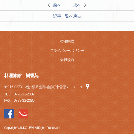
前へ
次へ
記事一覧へ戻る
宿泊約款
プライバシーポリシー
会員規約
料理旅館 樹香苑
〒
916-0273
福井県丹生郡越前町小曽原７－７－１
TEL
0778-32-2332
FAX
0778-32-2380
Copyright© JUKOUEN. All Rights Reserved.