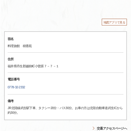
地図アプリで見る
宿名
料理旅館 樹香苑
住所
福井県丹生郡越前町小曽原７－７－１
電話番号
0778-32-2332
備考
JR北陸線武生駅下車、タクシー20分・バス30分。お車の方は北陸自動車道武生ICから
約30分。
交通アクセスページへ