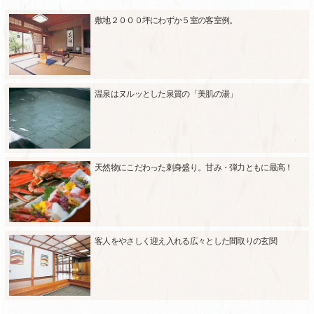
敷地２０００坪にわずか５室の客室例。
温泉はヌルッとした泉質の「美肌の湯」
天然物にこだわった刺身盛り。甘み・弾力ともに最高！
客人をやさしく迎え入れる広々とした間取りの玄関