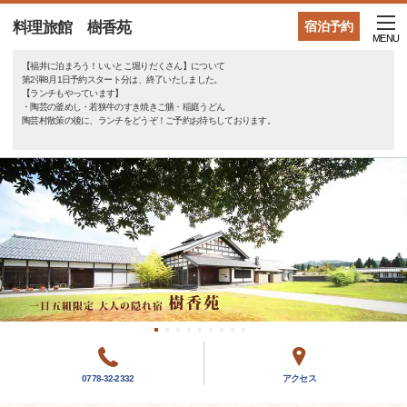
料理旅館 樹香苑
宿泊予約
MENU
【福井に泊まろう！いいとこ堀りだくさん】について
第2弾8月1日予約スタート分は、終了いたしました。
【ランチもやっています】
・陶芸の釜めし・若狭牛のすき焼きご膳・稲庭うどん
陶芸村散策の後に、ランチをどうぞ！ご予約お待ちしております。
0778-32-2332
アクセス