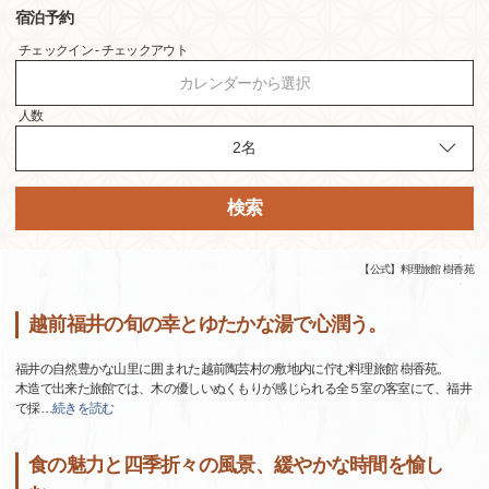
宿泊予約
チェックイン - チェックアウト
カレンダーから選択
人数
検索
【公式】料理旅館 樹香苑
越前福井の旬の幸とゆたかな湯で心潤う。
福井の自然豊かな山里に囲まれた越前陶芸村の敷地内に佇む料理旅館 樹香苑。
木造で出来た旅館では、木の優しいぬくもりが感じられる全５室の客室にて、福井
で採
…
続きを読む
食の魅力と四季折々の風景、緩やかな時間を愉し