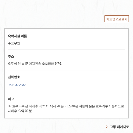
지도 앱으로 보기
숙박시설 이름
주코우엔
주소
후쿠이 현 뉴 군 에치젠쵸 오조와라 7-7-1
전화번호
0778-32-2332
비고
JR 호쿠리쿠 선 다케후 역 하차, 택시 20 분·버스 30 분.자동차 분은 호쿠리쿠 자동차도로
다케후 IC 약 30 분.
교통 페이지로