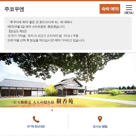
주코우엔
숙박 예약
MENU
「후쿠이에 묵자! 좋은 곳 호리 리다쿠 씨」에 대해서
제2탄 8월 1일 예약 스타트분은, 종료했습니다.
【점심도 해요】
·도자기 가마솥 · 와카 사 쇠고기 스키야키 밥 · 이나니 우동
도예 마을 산책 후 점심을 먹으십시오! 예약 기다리고 있습니다.
0778-32-2332
오시는 방법