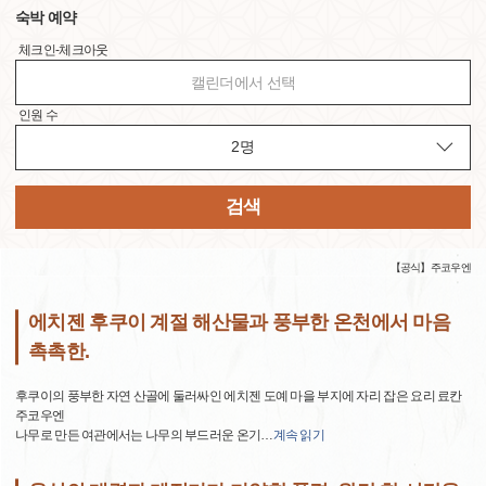
숙박 예약
체크인-체크아웃
캘린더에서 선택
인원 수
검색
【공식】주코우엔
에치젠 후쿠이 계절 해산물과 풍부한 온천에서 마음
촉촉한.
후쿠이의 풍부한 자연 산골에 둘러싸인 에치젠 도예 마을 부지에 자리 잡은 요리 료칸
주코우엔
나무로 만든 여관에서는 나무의 부드러운 온기
…
계속 읽기