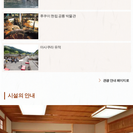
후쿠이 현립 공룡 박물관
아사쿠라 유적
관광 안내 페이지로
시설의 안내