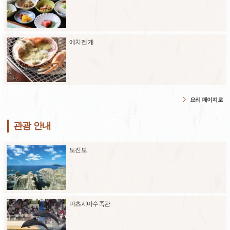
에치젠 게
요리 페이지로
관광 안내
토진보
마츠시마수족관